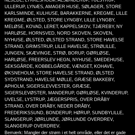
ULLERUP, LYNÆS, AMAGER HUSE, SØLAGER, STORE
KARLSMINDE, KULHUSE, BARAKKERNE, KREGME, LILLE
KREGME, ØLSTED, STORE LYNGBY, LILLE LYNGBY,
MELØSE, KOVAD, LERET, KAPPELSKOV, TJÆREBY, NY
HARLØSE, HORNSVED, NORD SKOVEN, SKOVEN,
NYHUSE, ØLSTED, ØLSTED STRAND, STORE HAVELSE
STRAND, GRIMSTRUP, LILLE HAVELSE, STRØLILLE,
JUNGEN, SKÆVINGE, STRØ, BORUP, GØRLØSE,
HARLØSE, FREERSLEV HEGN, NYHUSE, SMEDEHUSE,
SEKSGÅRDE, KOBBELGÅRDE, VÆNGET, KOHAVE,
ØKSNEHOLM, STORE HAVELSE STRAND, ØLSTED
SYDSTRAND, HAVELSE MØLLE, GRÆSE BAKKEBY,
APHOLM, SIGERSLEVVESTER, GRÆSE,
SIGERSLEVØSTER, MANDERUP, GØRLØSE, KVINDERUP,
UVELSE, LYSTRUP, JÆGERSPRIS, OVER DRÅBY
STRAND, OVER DRÅBY, NEDER DRÅBY,
FREDERIKSSUND, BONDERUP, HØRUP, SUNDBYLILLE,
SLANGERUP, JØRLUNDE, JØRLUNDE OVERDREV,
SLANGERUP OVERDREV.
Bemærk: Mangler der strøm i et helt område, eller det er gade