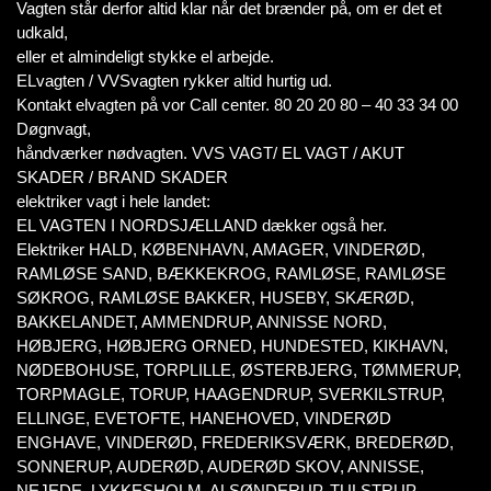
Vagten står derfor altid klar når det brænder på, om er det et
udkald,
eller et almindeligt stykke el arbejde.
ELvagten / VVSvagten rykker altid hurtig ud.
Kontakt elvagten på vor Call center. 80 20 20 80 – 40 33 34 00
Døgnvagt,
håndværker nødvagten. VVS VAGT/ EL VAGT / AKUT
SKADER / BRAND SKADER
elektriker vagt i hele landet:
EL VAGTEN I NORDSJÆLLAND dækker også her.
Elektriker HALD, KØBENHAVN, AMAGER, VINDERØD,
RAMLØSE SAND, BÆKKEKROG, RAMLØSE, RAMLØSE
SØKROG, RAMLØSE BAKKER, HUSEBY, SKÆRØD,
BAKKELANDET, AMMENDRUP, ANNISSE NORD,
HØBJERG, HØBJERG ORNED, HUNDESTED, KIKHAVN,
NØDEBOHUSE, TORPLILLE, ØSTERBJERG, TØMMERUP,
TORPMAGLE, TORUP, HAAGENDRUP, SVERKILSTRUP,
ELLINGE, EVETOFTE, HANEHOVED, VINDERØD
ENGHAVE, VINDERØD, FREDERIKSVÆRK, BREDERØD,
SONNERUP, AUDERØD, AUDERØD SKOV, ANNISSE,
NEJEDE, LYKKESHOLM, ALSØNDERUP, TULSTRUP,