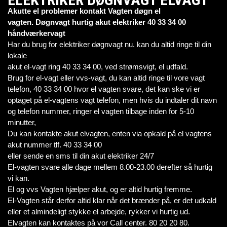
Akutte el problemer kontakt Vagten døgn el
vagten. Døgnvagt hurtig akut elektriker 40 33 34 00
håndværkervagt
Har du brug for elektriker døgnvagt nu. kan du altid ringe til din
lokale
akut el-vagt ring 40 33 34 00, ved strømsvigt, el udfald.
Brug for el-vagt eller vvs-vagt, du kan altid ringe til vore vagt
telefon, 40 33 34 00 hvor el vagten svare, det kan ske vi er
optaget på el-vagtens vagt telefon, men hvis du indtaler dit navn
og telefon nummer, ringer el vagten tilbage inden for 5-10
minutter,
Du kan kontakte akut elvagten, enten via opkald på el vagtens
akut nummer tlf. 40 33 34 00
eller sende en sms til din akut elektriker 24/7
El-vagten svare alle dage mellem 8.00-23.00 derefter så hurtig
vi kan.
El og vvs Vagten hjælper akut, og er altid hurtig fremme.
El-Vagten står derfor altid klar når det brænder på, er det udkald
eller et almindeligt stykke el arbejde, rykker vi hurtig ud.
Elvagten kan kontaktes på vor Call center. 80 20 20 80.