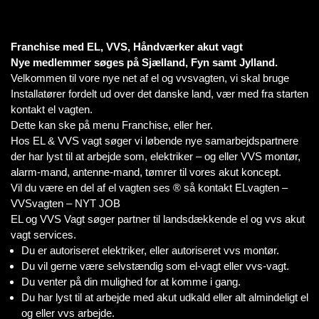
Franchise med EL, VVS, Håndværker akut vagt
Nye medlemmer søges på Sjælland, Fyn samt Jylland.
Velkommen til vore nye net af el og vvsvagten, vi skal bruge
Installatører fordelt ud over det danske land, vær med fra starten
kontakt el vagten.
Dette kan ske på menu Franchise, eller her.
Hos EL & VVS vagt søger vi løbende nye samarbejdspartnere
der har lyst til at arbejde som, elektriker – og eller VVS montør,
alarm-mand, antenne-mand, tømrer til vores akut koncept.
Vil du være en del af el vagten ses ® så kontakt ELvagten –
VVSvagten – NYT JOB
EL og VVS Vagt søger partner til landsdækkende el og vvs akut
vagt services.
Du er autoriseret elektriker, eller autoriseret vvs montør.
Du vil gerne være selvstændig som el-vagt eller vvs-vagt.
Du venter på din mulighed for at komme i gang.
Du har lyst til at arbejde med akut udkald eller alt almindeligt el
og eller vvs arbejde.