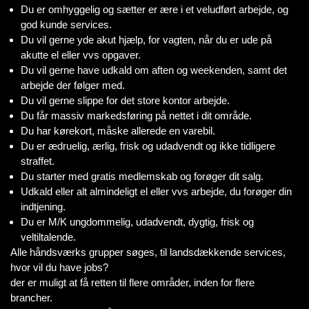
Du er omhyggelig og sætter er ære i et veludført arbejde, og
god kunde services.
Du vil gerne yde akut hjælp, for vagten, når du er ude på
akutte el eller vvs opgaver.
Du vil gerne have udkald om aften og weekenden, samt det
arbejde der følger med.
Du vil gerne slippe for det store kontor arbejde.
Du får massiv markedsføring på nettet i dit område.
Du har kørekort, måske allerede en varebil.
Du er ædruelig, ærlig, frisk og udadvendt og ikke tidligere
straffet.
Du starter med gratis medlemskab og forøger dit salg.
Udkald eller alt almindeligt el eller vvs arbejde, du forøger din
indtjening.
Du er M/K ungdommelig, udadvendt, dygtig, frisk og
veltiltalende.
Alle håndsværks grupper søges, til landsdækkende services,
hvor vil du have jobs?
der er muligt at få retten til flere områder, inden for flere
brancher.