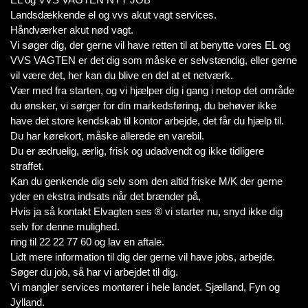
Landsdækkende el og vvs akut vagt services.
Håndværker akut nød vagt.
Vi søger dig, der gerne vil have retten til at benytte vores EL og
VVS VAGTEN er det dig som måske er selvstændig, eller gerne
vil være det, her kan du blive en del at et netværk.
Vær med fra starten, og vi hjælper dig i gang i netop det område
du ønsker, vi sørger for din markedsføring, du behøver ikke
have det store kendskab til kontor arbejde, det får du hjælp til.
Du har kørekort, måske allerede en varebil.
Du er ædruelig, ærlig, frisk og udadvendt og ikke tidligere
straffet.
Kan du genkende dig selv som den altid friske M/K der gerne
yder en ekstra indsats når det brænder på,
Hvis ja så kontakt Elvagten ses ® vi starter nu, snyd ikke dig
selv for denne mulighed.
ring til 22 22 77 60 og lav en aftale.
Lidt mere information til dig der gerne vil have jobs, arbejde.
Søger du job, så har vi arbejdet til dig.
Vi mangler services montører i hele landet. Sjælland, Fyn og
Jylland.