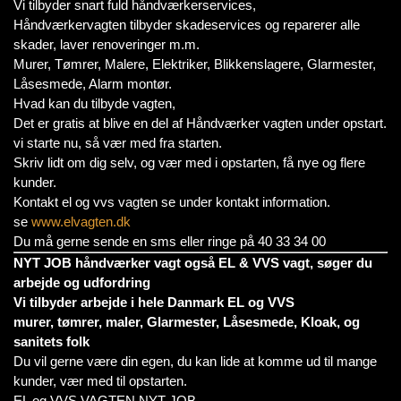
Vi tilbyder snart fuld håndværkerservices,
Håndværkervagten tilbyder skadeservices og reparerer alle
skader, laver renoveringer m.m.
Murer, Tømrer, Malere, Elektriker, Blikkenslagere, Glarmester,
Låsesmede, Alarm montør.
Hvad kan du tilbyde vagten,
Det er gratis at blive en del af Håndværker vagten under opstart.
vi starte nu, så vær med fra starten.
Skriv lidt om dig selv, og vær med i opstarten, få nye og flere
kunder.
Kontakt el og vvs vagten se under kontakt information.
se
www.elvagten.dk
Du må gerne sende en sms eller ringe på 40 33 34 00
NYT JOB håndværker vagt også EL & VVS vagt, søger du
arbejde og udfordring
Vi tilbyder arbejde i hele Danmark EL og VVS
murer, tømrer, maler, Glarmester, Låsesmede, Kloak, og
sanitets folk
Du vil gerne være din egen, du kan lide at komme ud til mange
kunder, vær med til opstarten.
EL og VVS VAGTEN NYT JOB